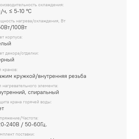
оизводительность охлаждения:
/ч, ≤ 5-10 °С
щность нагрева/охлаждения, Вт
50Вт/100Вт
ет корпуса:
елый
ет декора/отделки:
ерный
п кранов:
ажим кружкой/внутренняя резьба
п нагревательного элемента:
нутренний, спиральный
щита крана горячей воды:
ет
пряжение/Частота:
0-240В / 50-60Гц.
мплект поставки: