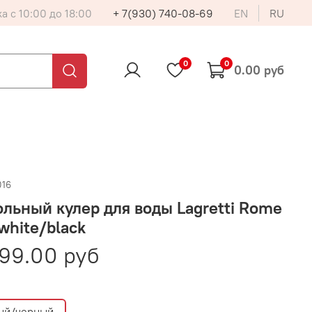
а с 10:00 до 18:00
+ 7(930) 740-08-69
EN
RU
0
0
0.00 руб
016
льный кулер для воды Lagretti Rome
white/black
99.00 руб
ый/черный