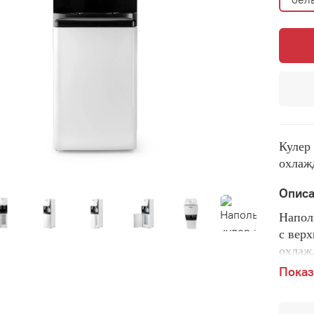
Кулер
охлаж
Опис
Напол
с вер
охлаж
крани
Показ
при н
высок