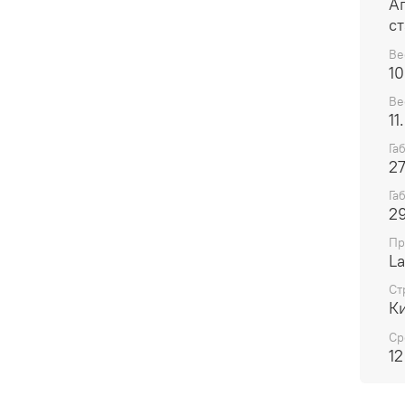
Ап
ст
Ве
10
Ве
11
Га
2
Га
2
Пр
La
Ст
К
Ср
12