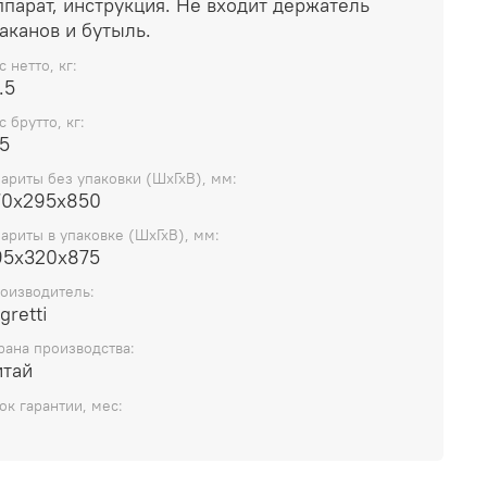
парат, инструкция. Не входит держатель
аканов и бутыль.
с нетто, кг:
.5
с брутто, кг:
.5
бариты без упаковки (ШхГхВ), мм:
70х295х850
бариты в упаковке (ШхГхВ), мм:
95х320х875
оизводитель:
gretti
рана производства:
итай
ок гарантии, мес: