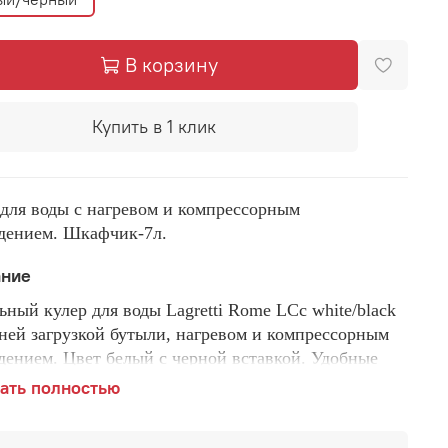
В корзину
Купить в 1 клик
 для воды с нагревом и компрессорным
дением. Шкафчик-7л.
ание
ьный кулер для воды Lagretti Rome L
Cc
white/black
хней загрузкой бутыли, нагревом и компрессорным
дением. Цвет белый с черной вставкой. Удобные
ки "нажим кружкой" с внутренней резьбой, которые
ать полностью
еобходимости легко и быстро заменить. Кулер имеет
ую производительность нагрева воды 5 литров в час