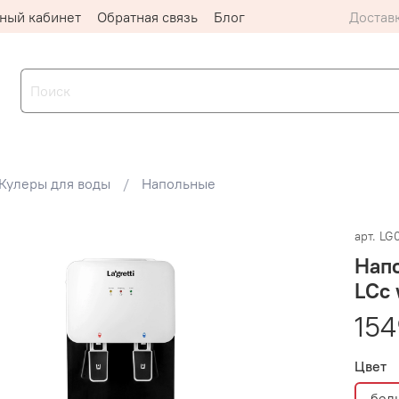
ный кабинет
Обратная связь
Блог
Доставк
Кулеры для воды
Напольные
арт.
LG
Напо
LСc 
154
Цвет
бел