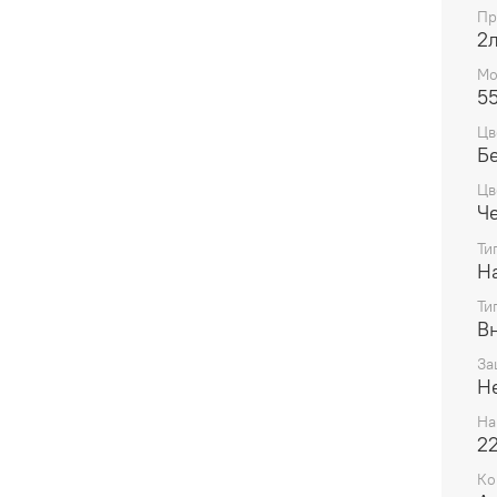
Пр
2л
Мо
5
Цв
Б
Цв
Ч
Ти
Н
Ти
В
За
Н
На
22
Ко