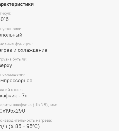
пературы 85-95С, поэтому агрегат придется по
арактеристики
любителям чая и кофе. Хорошо впишется в строгий
тикул:
н кабинета и офиса.
G016
п установки:
апольный
новные функции:
агрев и охлаждение
грузка бутыли:
верху
п охлаждения:
омпрессорное
жний отсек:
афчик - 7л.
бариты шкафчика (ШхГхВ), мм:
20х195х290
оизводительность нагрева:
л/ч (≤ 85 - 95°C)